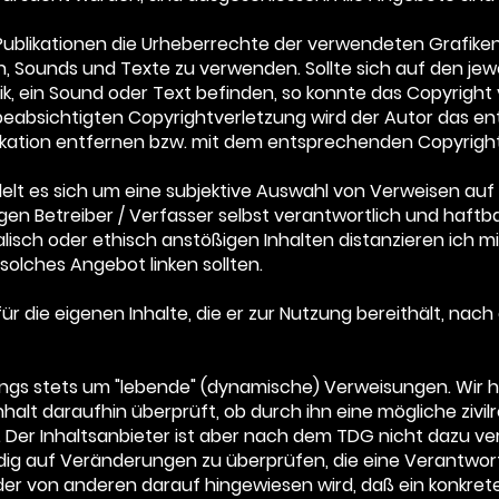
en Publikationen die Urheberrechte der verwendeten Grafik
n, Sounds und Texte zu verwenden. Sollte sich auf den jew
k, ein Sound oder Text befinden, so konnte das Copyright 
nbeabsichtigten Copyrightverletzung wird der Autor das 
likation entfernen bzw. mit dem entsprechenden Copyrigh
elt es sich um eine subjektive Auswahl von Verweisen auf 
iligen Betreiber / Verfasser selbst verantwortlich und haftba
isch oder ethisch anstößigen Inhalten distanzieren ich mich 
solches Angebot linken sollten.
r für die eigenen Inhalte, die er zur Nutzung bereithält, n
erdings stets um "lebende" (dynamische) Verweisungen. Wir 
lt daraufhin überprüft, ob durch ihn eine mögliche zivilr
 Der Inhaltsanbieter ist aber nach dem TDG nicht dazu verpf
dig auf Veränderungen zu überprüfen, die eine Verantwor
oder von anderen darauf hingewiesen wird, daß ein konkre