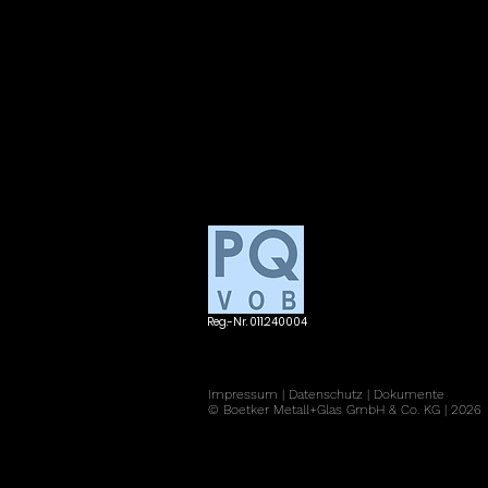
Reg.-Nr. 011.240004
Impressum
|
Datenschutz
|
Dokumente
© Boetker Metall+Glas GmbH & Co. KG | 2026