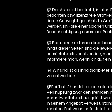
§2 Der Autor ist bestrebt, in all
beachten bzw. lizenzfreie Grafike
durch Copyright geschützte Grafi
werden. Im Falle einer solchen u
Benachrichtigung aus seiner Pub
§3 Bei meinen externen Links hand
Inhalt dieser Seiten sind die jewe
persönlichkeitsverletzenden, moral
informiere mich, wenn ich auf ein 
§4 Wir sind ist als Inhaltsanbiete
verantwortlich.
§5Bei "Links" handelt es sich all
Verknüpfung zwar den fremden Inha
Verantwortlichkeit ausgelöst wird.
in seinem Angebot verweist, stän
könnten. Erst wenn er feststellt 