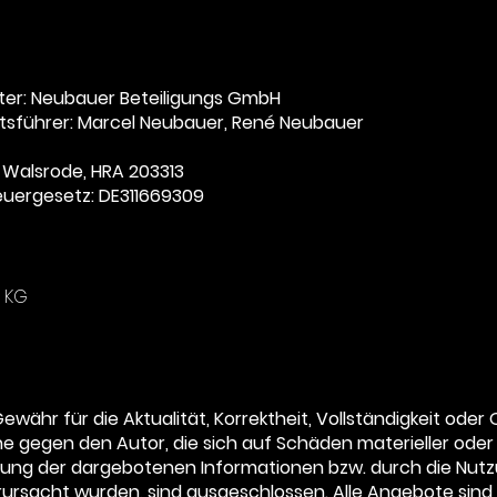
fter: Neubauer Beteiligungs GmbH
sführer: Marcel Neubauer,
René
Neubauer
 Walsrode, HRA 203313
euergesetz: DE311669309
. KG
ewähr für die Aktualität, Korrektheit, Vollständigkeit oder 
 gegen den Autor, die sich auf Schäden materieller oder i
zung der dargebotenen Informationen bzw. durch die Nutz
ursacht wurden, sind ausgeschlossen. Alle Angebote sind 