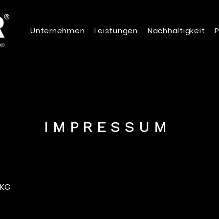
Unternehmen
Leistungen
Nachhaltigkeit
P
I M P R E S S U M
 KG